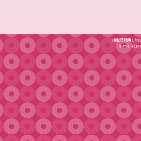
招宝理财网
(
粤I
GMT+8, 2026-8