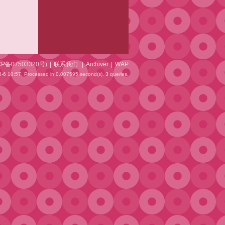
CP备07503320号
)
|
联系我们
|
Archiver
|
WAP
-6 10:57,
Processed in 0.007595 second(s), 3 queries
.