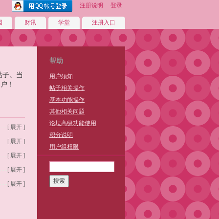
注册说明
登录
园
财讯
学堂
注册入口
帮助
帖子。当
用户须知
用户！
帖子相关操作
基本功能操作
其他相关问题
论坛高级功能使用
[ 展开 ]
积分说明
[ 展开 ]
用户组权限
[ 展开 ]
[ 展开 ]
搜索
[ 展开 ]