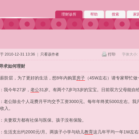
理财诊所
帮助
搜索
家
 2010-12-31 13:36
|
只看该作者
打印
字体大小:
寻求如何理财
薪阶层，为了更好的生活，想8年内购置
房子
（45W左右）请专家帮忙做
况：我今年27岁，
老公
31岁。有两个7岁与3岁的宝宝。日前双方父母能自
况：老公除去个人花费月平均交予工资3000元。每年年终奖5000左右。我月
收入。
况：夫妻双方都有社保与医保。孩子没有保险。
况：生活支出约2000元/月。两孩子小学与幼儿
教育
这几年平均一年1W左右