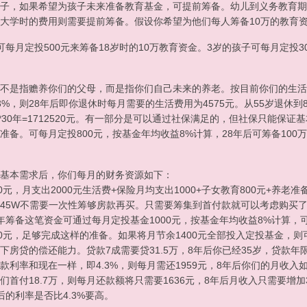
子，如果希望为孩子未来准备教育基金，可提前筹备。幼儿到义务教育期
大学时的费用则需要提前筹备。假设你希望为他们每人筹备10万的教育
可每月定投500元来筹备18岁时的10万教育资金。3岁的孩子可每月定投3
不是指赡养你们的父母，而是指你们自己未来的养老。按目前你们的生活水平
有3%，则28年后即你退休时每月需要的生活费用为4575元。从55岁退休到
12月*30年=1712520元。有一部分是可以通过社保满足的，但社保只能
准备。可每月定投800元，按基金年均收益8%计算，28年后可筹备100
基本需求后，你们每月的财务资源如下：
0元，月支出2000元生活费+保险月均支出1000+子女教育800元+养老准
45W不需要一次性筹够房款再买。只需要筹集到首付款就可以考虑购买了
。8年筹备这笔资金可通过每月定投基金1000元，按基金年均收益8%计算，
00元，足够完成这样的准备。如果将月节余1400元全部投入定投基金，则可
下房贷的偿还能力。贷款7成需要贷31.5万，8年后你已经35岁，贷款年
款利率和现在一样，即4.3%，则每月需还1959元，8年后你们的月收入
们首付18.7万，则每月还款额将只需要1636元，8年后月收入只需要增
后的利率是否比4.3%要高。