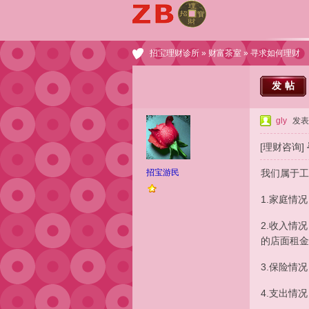
招宝理财诊所
»
财富茶室
» 寻求如何理财
发帖
gly
发表于
[理财咨询]
招宝游民
我们属于工
1.家庭情
2.收入情
的店面租金
3.保险情
4.支出情