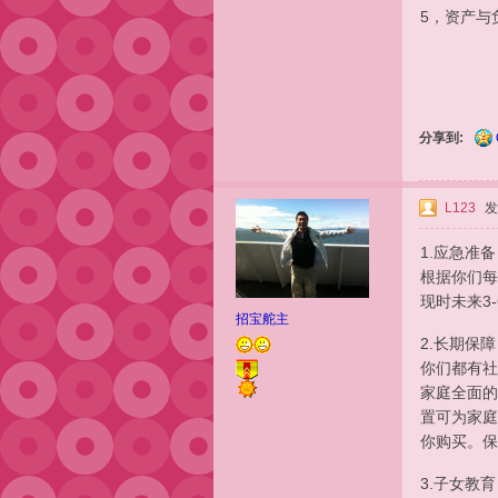
5，资产与
分享到:
L123
发
1.应急准备
根据你们每
现时未来3
招宝舵主
2.长期保障
你们都有社
家庭全面的
置可为家庭
你购买。保
3.子女教育