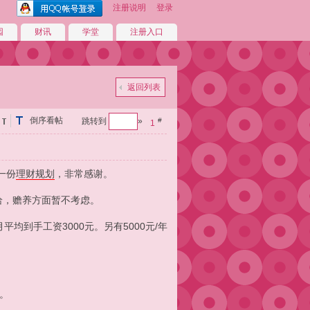
注册说明
登录
园
财讯
学堂
注册入口
返回列表
倒序看帖
跳转到
»
#
1
一份
理财
规划
，非常感谢。
给，赡养方面暂不考虑。
平均到手工资3000元。另有5000元/年
。