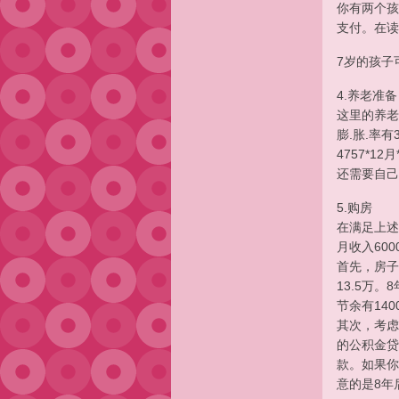
你有两个孩
支付。在读
7岁的孩子
4.养老准备
这里的养老
膨.胀.率
4757*
还需要自己
5.购房
在满足上述
月收入600
首先，房子
13.5万
节余有14
其次，考虑
的公积金贷
款。如果你
意的是8年