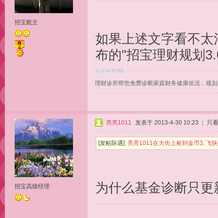
招宝舵主
如果上述文字看不太
布的"招宝理财规划3.
理财诊所帮您免费诊断家庭财务健康状况，规划
亮亮1011
发表于 2013-4-30 10:23
|
只
[发帖际遇]:
亮亮1011在大街上捡到金币3, 飞
为什么基金诊断只更新
招宝高级经理