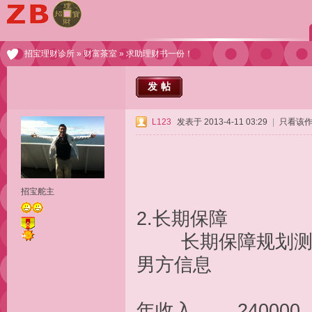
招宝理财诊所
»
财富茶室
» 求助理财书一份！
发帖
L123
发表于 2013-4-11 03:29
|
只看该
招宝舵主
2.长
长期保障
男方信息
年收入 2400