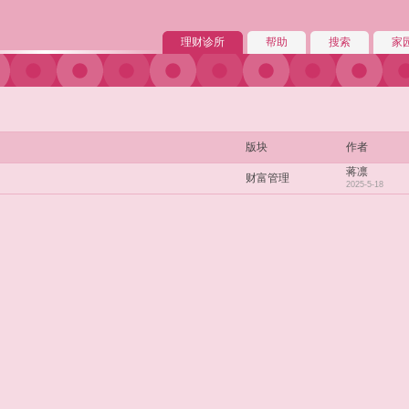
理财诊所
帮助
搜索
家
版块
作者
蒋凛
财富管理
2025-5-18