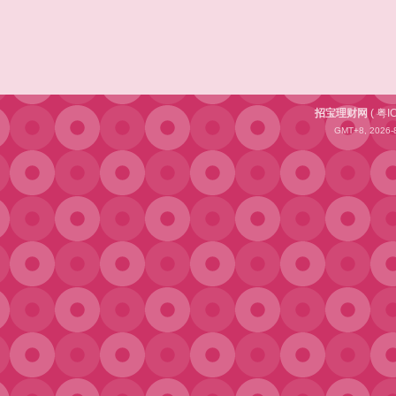
招宝理财网
(
粤I
GMT+8, 2026-8