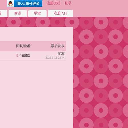
注册说明
登录
园
财讯
学堂
注册入口
回复/查看
最后发表
蒋凛
1
/
6053
2025-5-18 22:44