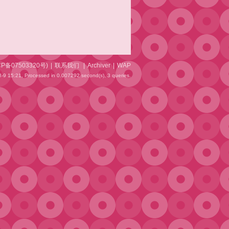
CP备07503320号
)
|
联系我们
|
Archiver
|
WAP
-9 15:21,
Processed in 0.007292 second(s), 3 queries
.