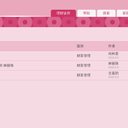
理财诊所
帮助
搜索
家
版块
作者
何梓君
财富管理
2019-3-5
林丽珠
班 林丽珠
财富管理
2019-3-5
古嘉韵
财富管理
2019-3-4