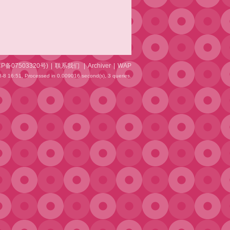
CP备07503320号
)
|
联系我们
|
Archiver
|
WAP
-8 16:51,
Processed in 0.009016 second(s), 3 queries
.