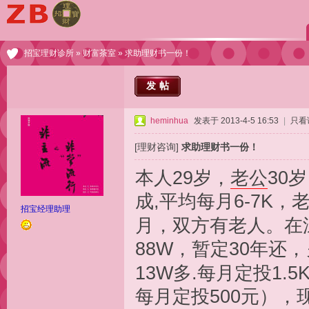
招宝理财诊所
»
财富茶室
» 求助理财书一份！
发帖
heminhua
发表于 2013-4-5 16:53
|
只看
[理财咨询]
求助理财书一份！
本人29岁，
老公
30
成,平均每月6-7K，
招宝经理助理
月，双方有老人。在
88W，暂定30年还
13W多.每月定投1.5
每月定投500元），