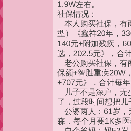
1.9W左右。
社保情况：
本人购买社保，有商
型）《鑫祥20年，33
140元+附加残疾，6
选，202.5元》，合计
老公购买社保，有商
保额+智胜重疾20W，6
+707元》，合计每年
儿子不是深户，无少
了，过段时间想把儿
公婆两人：61岁，
森，每个月要1K多
自个爸妈：妈52岁