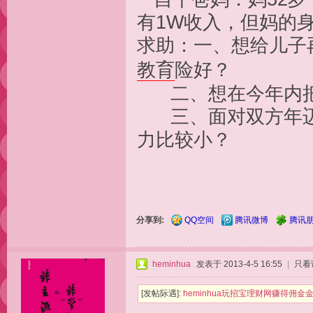
有1W收入，但妈的
求助：一、想给儿子
教育
险好？
二、想在今年内把
三、面对双方年迈
力比较小？
分享到:
QQ空间
腾讯微博
腾讯
heminhua
发表于 2013-4-5 16:55
|
只看
[发帖际遇]:
heminhua玩招宝理财网赚得佣