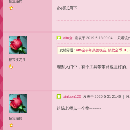
招宝游民
必须试用下
alfa金
发表于 2019-5-18 09:04
|
只看该
[发帖际遇]:
alfa金参加慈善晚会, 捐款金币1
招宝实习生
理财入门中，有个工具带带路也是好的。
xinluen123
发表于 2020-5-31 21:40
|
只
给陈老师点一个赞~~~~~
招宝游民