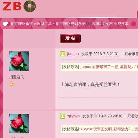
招宝理财诊所
»
理财工具
» 招宝理财规划系统beta3.0版本发布,免费共享
发帖
juenuo
发表于 2018-7-8 21:31
|
只看该
[发帖际遇]:
juenuo在赌场爽了一把, 赢得魅力1
招宝游民
上陈老师的课，真是受益匪浅！
zjkyoko
发表于 2019-3-29 20:30
|
只看
[发帖际遇]:
zjkyoko玩帝国文明, 获得魅力