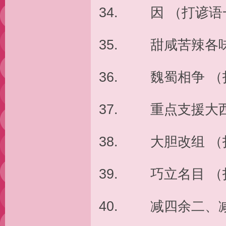
34. 因 （打谚语
35. 甜咸苦辣各
36. 魏蜀相争 
37. 重点支援大
38. 大胆改组 
39. 巧立名目 
40. 减四余二、