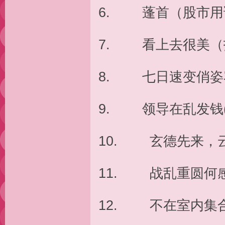
6. 蓬首（股市用
7. 看上去很美（
8. 七日速变俏姿
9. 领导在乱发钱
10. 玄德先来，
11. 战乱重圆何
12. 不在室内集