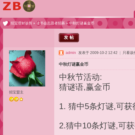
招宝理财诊所
»
读书会志愿者招募
» 中秋灯谜赢金币
发帖
admin
发表于 2009-10-2 12:42
|
只看该
中秋灯谜赢金币
中秋节活动:
猜谜语,赢金币
招宝盟主
1. 猜中5条灯谜,可
2.猜中10条灯谜,可获