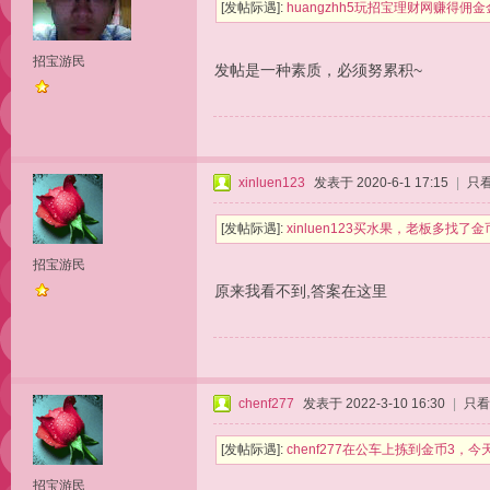
[发帖际遇]:
huangzhh5玩招宝理财网赚得佣
招宝游民
发帖是一种素质，必须努累积~
xinluen123
发表于 2020-6-1 17:15
|
只
[发帖际遇]:
xinluen123买水果，老板多找
招宝游民
原来我看不到,答案在这里
chenf277
发表于 2022-3-10 16:30
|
只看
[发帖际遇]:
chenf277在公车上拣到金币3，
招宝游民