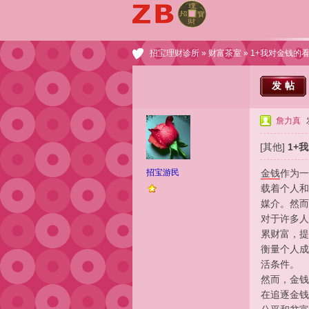
招宝理财诊所
»
财富茶室
» 1+我对金钱的看
发帖
詹力真
[其他]
1+我
招宝游民
金钱
作为一
载着个人和
媒介。然而
对于许多人
累财富，提
衡量个人成
活条件。
然而，金钱
在追逐金钱