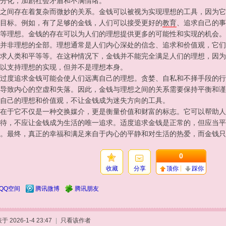
分化，加剧社会矛盾和不满情绪。
之间存在着复杂而微妙的关系。金钱可以被视为实现理想的工具，因为它
目标。例如，有了足够的金钱，人们可以接受更好的
教育
、追求自己的事
等理想。金钱的存在可以为人们的理想提供更多的可能性和实现的机会。
并非理想的全部。理想通常是人们内心深处的信念、追求和价值观，它们
求人类和平等等。在这种情况下，金钱并不能完全满足人们的理想，因为
以支持理想的实现，但并不是理想本身。
过度追求金钱可能会使人们远离自己的理想。贪婪、自私和不择手段的行
导致内心的空虚和失落。因此，金钱与理想之间的关系需要保持平衡和谨
自己的理想和价值观，不让金钱成为迷失方向的工具。
在于它不仅是一种交换媒介，更是衡量价值和财富的标志。它可以帮助人
待，不应让金钱成为生活的唯一追求。适度追求金钱是正常的，但应当平
。最终，真正的幸福和满足来自于内心的平静和对生活的热爱，而金钱只
0
收藏
分享
顶你
踩你
QQ空间
腾讯微博
腾讯朋友
于 2026-1-4 23:47
|
只看该作者