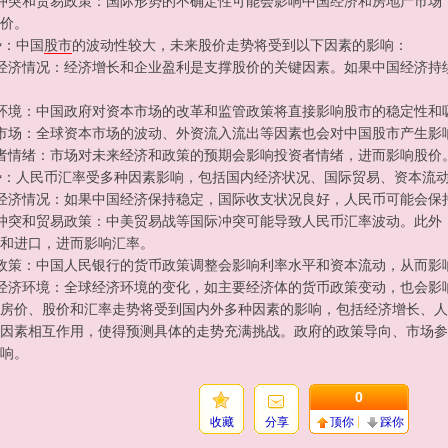
冲突和贸易政策：国际形势的不确定性可能会影响中国经济和房地产市场
价。
势：中国
股市
的波动性较大，未来股价走势将受到以下因素的影响：
经济情况：经济增长和企业盈利是支撑股价的关键因素。如果中国经济持
环境：中国政府对资本市场的改革和监管政策将直接影响股市的稳定性和
市场：全球资本市场的波动、外资流入流出等因素也会对中国股市产生影
者情绪：市场对未来经济和政策的预期会影响投资者情绪，进而影响股价
走势：人民币汇率受多种因素影响，包括国内经济状况、国际贸易、资本流
经济情况：如果中国经济保持稳定，国际收支状况良好，人民币可能会保
冲突和贸易政策：中美贸易战等国际冲突可能导致人民币汇率波动。此外
和进口，进而影响汇率。
政策：中国人民银行的货币政策调整会影响利率水平和资本流动，从而影
经济环境：全球经济环境的变化，如主要经济体的货币政策变动，也会影
房价、股价和汇率走势将受到国内外多种因素的影响，包括经济增长、人
因素相互作用，使得预测具体的走势充满挑战。政府的政策导向、市场参
响。
0
收藏
分享
顶你
踩你