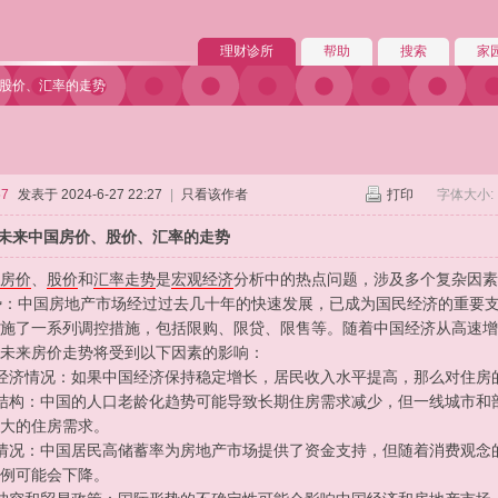
理财诊所
帮助
搜索
家
、股价、汇率的走势
57
发表于 2024-6-27 22:27
|
只看该作者
打印
字体大小:
未来中国房价、股价、汇率的走势
房价
、
股价
和
汇率
走势
是
宏观经济
分析中的热点问题，涉及多个复杂因素
走势：中国房地产市场经过过去几十年的快速发展，已成为国民经济的重要
施了一系列调控措施，包括限购、限贷、限售等。随着中国经济从高速增
未来房价走势将受到以下因素的影响：
经济情况：如果中国经济保持稳定增长，居民收入水平提高，那么对住房
结构：中国的人口老龄化趋势可能导致长期住房需求减少，但一线城市和
大的住房需求。
情况：中国居民高储蓄率为房地产市场提供了资金支持，但随着消费观念
例可能会下降。