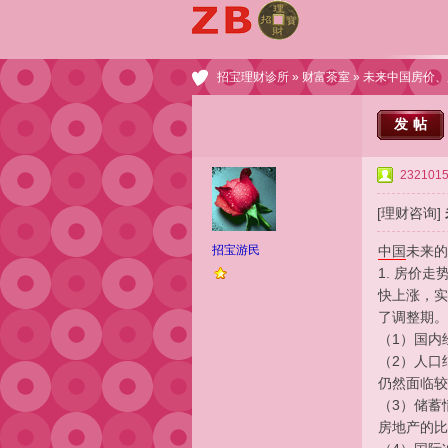
招宝理财诊所
»
财富茶室
» 未来中国房价
发帖
232101
[理财咨询]
招宝游民
中国
未来的
1. 房价
快上涨，实
了调整期。
（1）国内
（2）人口
仍然面临较
（3）储蓄
房地产的比