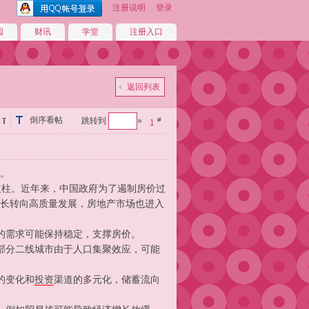
注册说明
登录
园
财讯
学堂
注册入口
返回列表
倒序看帖
跳转到
»
#
1
。
支柱。近年来，中国政府为了遏制房价过
长转向高质量发展，房地产市场也进入
的需求可能保持稳定，支撑房价。
部分二线城市由于人口集聚效应，可能
的变化和
投资
渠道的多元化，储蓄流向