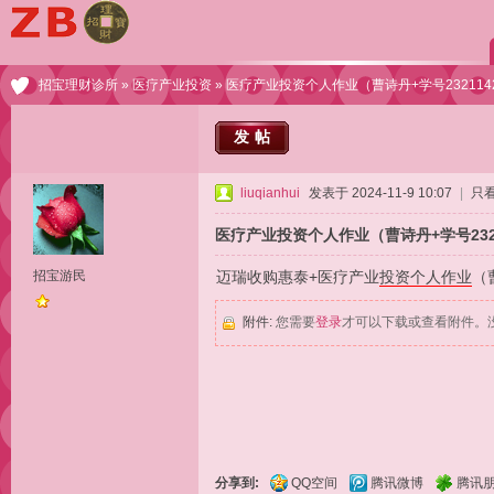
招宝理财诊所
»
医疗产业投资
» 医疗产业投资个人作业（曹诗丹+学号23211
发帖
liuqianhui
发表于 2024-11-9 10:07
|
只
医疗产业投资个人作业（曹诗丹+学号232
招宝游民
迈瑞收购惠泰+医疗产业
投资
个人作业
（
附件:
您需要
登录
才可以下载或查看附件。
分享到:
QQ空间
腾讯微博
腾讯