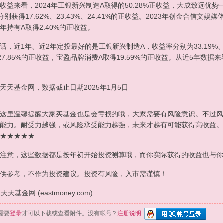
收益来看，2024年工银新兴制造A取得的50.28%正收益，大成致远优
别获得17.62%、23.43%、24.41%的正收益。2023年创金合信文娱媒
年持有A取得2.40%的正收益。
话，近1年、近2年定投最好的是工银新兴制造A，收益率分别为33.19%、
27.85%的正收益，宝盈品牌消费A取得19.59%的正收益。从近5年数据来
天天基金网，数据截止日期2025年1月5日
这里温馨提醒大家买基金也是会亏损的哦，大家需要有风险意识。不过风
能力。耐受力越强，或风险承受能力越强，未来才越有可能获得高收益。
★★★★★
注意，这些数据都是按年初开始投资测算哦，而你实际获得的收益也与你
供参考，不作为投资建议。投资有风险，入市需谨慎！
天天基金网 (eastmoney.com)
需要
登录
才可以下载或查看附件。没有帐号？
注册说明