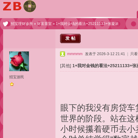
招宝理财诊所
»
财富茶室
» 1+我对金钱的看法+25211133+张凝浓
发帖
mmmmm
发表于 2026-3-12 21:41
|
只看
[其他]
1+我对金钱的看法+25211133+
招宝游民
眼下的我没有房贷车
世界的阶段。站在这
小时候攥着硬币去小卖