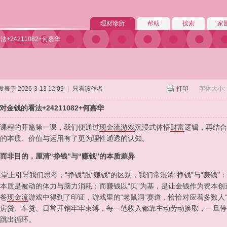
理财诊所
帮助
搜索
家
法+24211082+何嘉华
发表于 2026-3-13 12:09
|
只看该作者
打印
字体大小:
对金钱的看法+24211082+何嘉华
课程的开篇第一课，我们便通过
现金流游戏
沉浸式体悟
财富
逻辑，再结合
的本质、价值与运用有了更为理性通透的认知。
而非目的，厘清“挣钱”与“赚钱”的本质差异
上引导我们思考，“挣钱“跟“赚钱“的区别，我们常混淆“挣钱”与“赚钱
本质是被动的体力与脑力消耗；而赚钱以“贝”为基，是让金钱作为资本
爸
现金流
游戏中得到了印证，游戏里的“老鼠洞”赛道，恰恰对应着多数人
房贷、车贷、日常开销牢牢束缚，每一笔收入都靠主动劳动换取，一旦停
跳出循环。