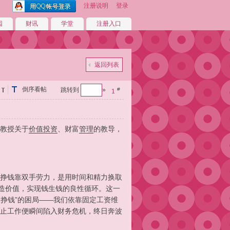
注册说明
登录
园
财讯
学堂
注册入口
返回列表
倒序看帖
跳转到
»
#
1
教授关于
价值
投资
、财富
管理
的教导，
”：挣钱靠双手劳力，是用时间和精力换取
创造价值，实现钱生钱的良性循环。这一
“挣钱”的困局——我们依靠固定工资维
止工作便瞬间陷入财务危机，终日奔波