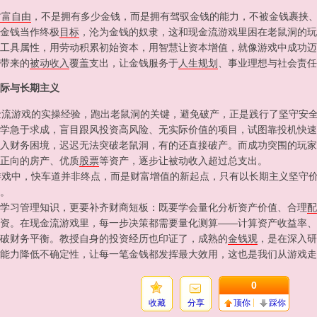
财富自由
，不是拥有多少金钱，而是拥有驾驭金钱的能力，不被金钱裹挟
金钱当作终极
目标
，沦为金钱的奴隶，这和现金流游戏里困在老鼠洞的玩
工具属性，用劳动积累初始资本，用智慧让资本增值，就像游戏中成功迈
带来的
被动收入
覆盖支出，让金钱服务于
人生
规划
、事业理想与社会责任
际与长期主义
流游戏的实操经验，跑出老鼠洞的关键，避免破产，正是践行了坚守安全
学急于求成，盲目跟风投资高风险、无实际价值的项目，试图靠投机快速
入财务困境，迟迟无法突破老鼠洞，有的还直接破产。而成功突围的玩家
正向的房产、优质
股票
等资产，逐步让被动收入超过总支出。
戏中，快车道并非终点，而是财富增值的新起点，只有以长期主义坚守价
。
学习管理知识，更要补齐财商短板：既要学会量化分析资产价值、合理
配
资。在现金流游戏里，每一步决策都需要量化测算——计算资产收益率、
破财务平衡。教授自身的投资经历也印证了，成熟的
金钱观
，是在深入研
能力降低不确定性，让每一笔金钱都发挥最大效用，这也是我们从游戏走
0
收藏
分享
顶你
踩你