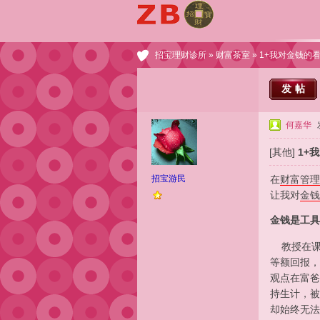
招宝理财诊所
»
财富茶室
» 1+我对金钱的看
发帖
何嘉华
[其他]
1+我
招宝游民
在
财富管理
让我对
金钱
金钱是工具
教授在课堂
等额回报，
观点在富爸
持生计，被
却始终无法