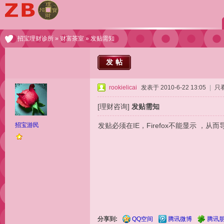
招宝理财诊所
»
财富茶室
» 发贴需知
发帖
rookielicai
发表于 2010-6-22 13:05
|
只
[理财咨询]
发贴需知
招宝游民
发贴必须在IE，Firefox不能显示
，从而
分享到:
QQ空间
腾讯微博
腾讯