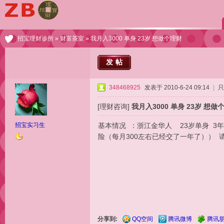
招宝理财诊所
»
财富茶室
» 我月入3000 单身 23岁 想做个理财
发帖
348468925
发表于 2010-6-24 09:14
|
只
[理财咨询]
我月入3000 单身 23岁 想做
招宝实习生
基本情况 ：浙江金华人 23岁单身 3
险（每月300左右已经交了一年了）） 
分享到:
QQ空间
腾讯微博
腾讯