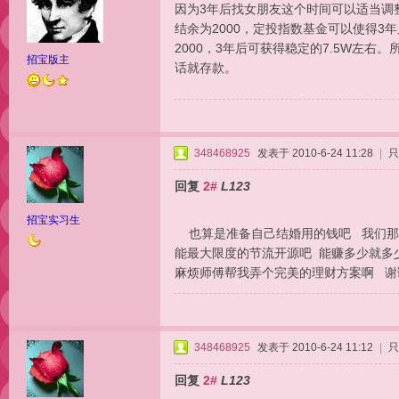
因为3年后找女朋友这个时间可以适当调
结余为2000，定投指数基金可以使得3
2000，3年后可获得稳定的7.5W左
招宝版主
话就存款。
348468925
发表于 2010-6-24 11:28
|
只
回复
2#
L123
招宝实习生
也算是准备自己结婚用的钱吧 我们那里
能最大限度的节流开源吧 能赚多少就
麻烦师傅帮我弄个完美的理财方案啊 谢
348468925
发表于 2010-6-24 11:12
|
只
回复
2#
L123