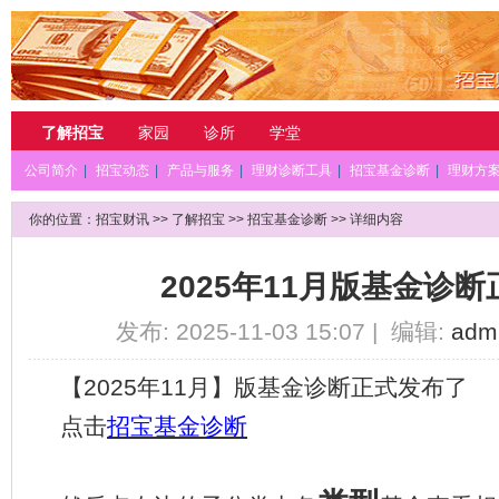
了解招宝
家园
诊所
学堂
公司简介
|
招宝动态
|
产品与服务
|
理财诊断工具
|
招宝基金诊断
|
理财方
你的位置：
招宝财讯
>>
了解招宝
>>
招宝基金诊断
>> 详细内容
2025年11月版基金诊
发布: 2025-11-03 15:07 | 编辑:
adm
【
20
25
年
11
月】版基金诊断正式发布了
点击
招宝基金诊断