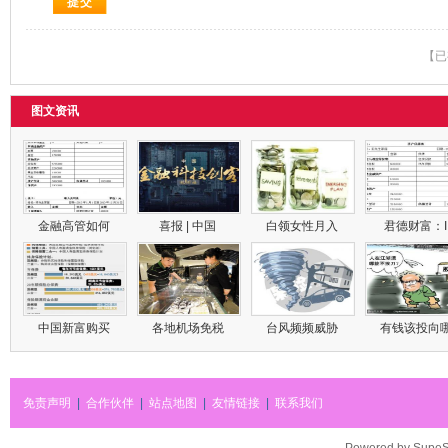
【已
图文资讯
金融高管如何
喜报 | 中国
白领女性月入
君德财富：
中国新富购买
各地机场免税
台风频频威胁
有钱该投向
免责声明
|
合作伙伴
|
站点地图
|
友情链接
|
联系我们