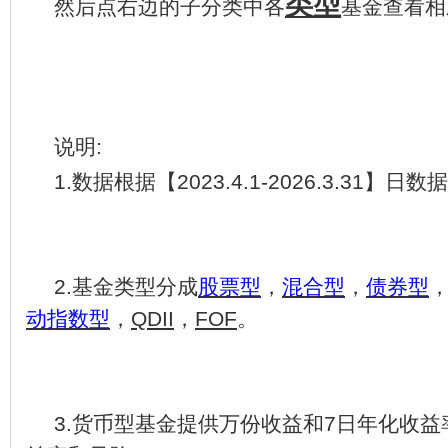
类型
然后点右边的子分类中各
基金查看相
说明
:
1.
数据根据【
2023.4.1-2026.3.31
】日数据
2.
基金类型分成
股票型
，
混合型
，
债券型
动指数型
，
QDII
，
FOF
。
3.
货币型基金提供万份收益和
7
日年化收益