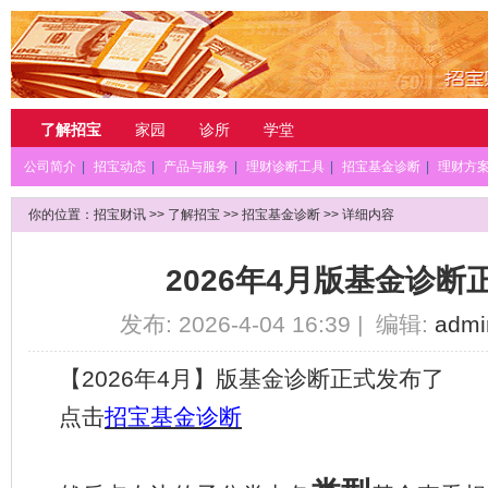
了解招宝
家园
诊所
学堂
公司简介
|
招宝动态
|
产品与服务
|
理财诊断工具
|
招宝基金诊断
|
理财方
你的位置：
招宝财讯
>>
了解招宝
>>
招宝基金诊断
>> 详细内容
2026年4月版基金诊断
发布: 2026-4-04 16:39 | 编辑:
admi
【
20
26
年
4
月】版基金诊断正式发布了
点击
招宝基金诊断