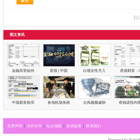
【已
图文资讯
金融高管如何
喜报 | 中国
白领女性月入
君德财富：
中国新富购买
各地机场免税
台风频频威胁
有钱该投向
免责声明
|
合作伙伴
|
站点地图
|
友情链接
|
联系我们