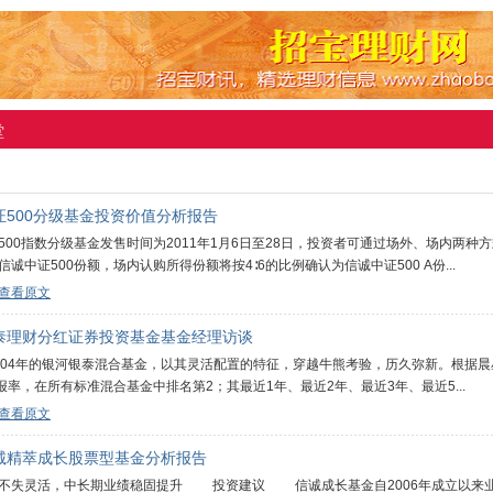
堂
证500分级基金投资价值分析报告
500指数分级基金发售时间为2011年1月6日至28日，投资者可通过场外、场内两
信诚中证500份额，场内认购所得份额将按4∶6的比例确认为信诚中证500 A份...
查看原文
泰理财分红证券投资基金基金经理访谈
004年的银河银泰混合基金，以其灵活配置的特征，穿越牛熊考验，历久弥新。根据晨星
回报率，在所有标准混合基金中排名第2；其最近1年、最近2年、最近3年、最近5...
查看原文
诚精萃成长股票型基金分析报告
失灵活，中长期业绩稳固提升 投资建议 信诚成长基金自2006年成立以来业