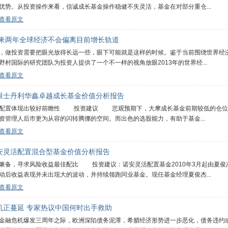
优势。从投资操作来看，信诚成长基金操作稳健不失灵活，基金在对部分重仓...
查看原文
未来两年全球经济不会偏离目前增长轨道
，做投资需要把眼光放得长远一些，眼下可能就是这样的时候。鉴于当前围绕世界经
野村国际的研究团队为投资人提供了一个不一样的视角放眼2013年的世界经...
查看原文
根士丹利华鑫卓越成长基金价值分析报告
置体现出较好前瞻性 投资建议 悲观预期下，大摩成长基金前期较低的仓位无
资管理人后市更为从容的闪转腾挪的空间。而出色的选股能力，有助于基金...
查看原文
安灵活配置混合型基金价值分析报告
，寻求风险收益最佳配比 投资建议：诺安灵活配置基金2010年3月起由夏俊
动后收益表现并未出现大的波动，并持续领跑同业基金。现任基金经理夏俊杰...
查看原文
机正蔓延 专家热议中国何时出手救助
危机爆发三周年之际，欧洲深陷债务泥潭，希腊经济形势进一步恶化，债务违约或