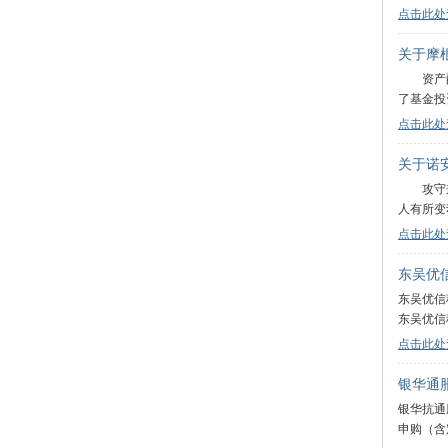
点击此处
关于摩
资产配
了基金投
点击此处
关于诺
攻守兼备
人有所变
点击此处
东吴优
东吴优信稳
东吴优信
点击此处
银华通
银华抗通
申购（含定