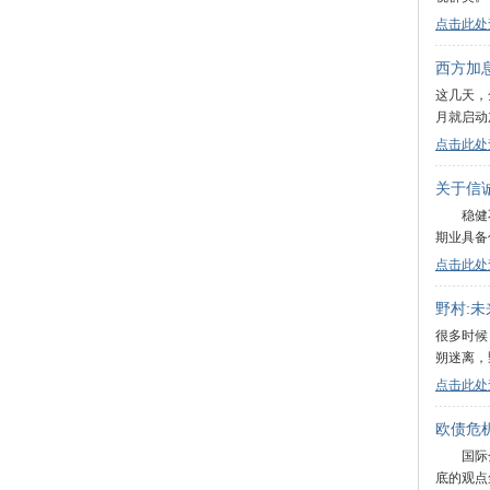
点击此处
西方加
这几天，
月就启动
点击此处
关于信
稳健不
期业具备
点击此处
野村:
很多时候
朔迷离，
点击此处
欧债危
国际金融
底的观