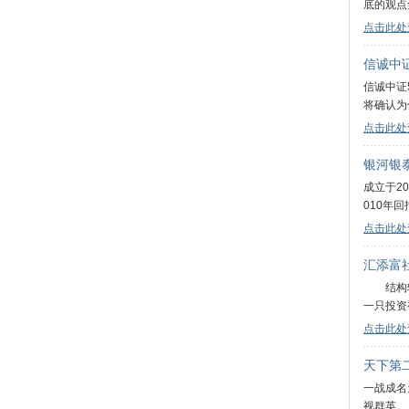
底的观
点击此处
信诚中
信诚中证
将确认为
点击此处
银河银
成立于2
010年
点击此处
汇添富
结构转型
一只投资
点击此处
天下第
一战成名
视群英。