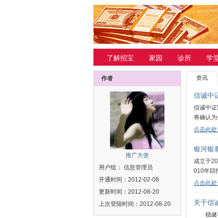
了解招宝
家园
诊所
学
资讯
作者
信诚中
信诚中证
将确认为
点击此处
银河银
推广大使
成立于2
用户组： 信息管理员
010年
开通时间：2012-02-08
点击此处
更新时间：2012-08-20
关于信
上次登陆时间：2012-08-20
稳健不