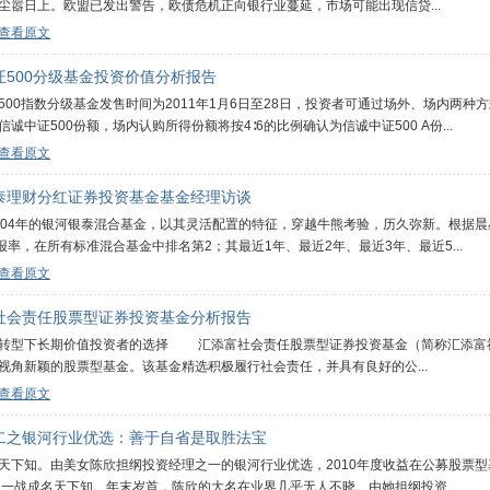
点尘嚣日上。欧盟已发出警告，欧债危机正向银行业蔓延，市场可能出现信贷...
查看原文
证500分级基金投资价值分析报告
500指数分级基金发售时间为2011年1月6日至28日，投资者可通过场外、场内两
信诚中证500份额，场内认购所得份额将按4∶6的比例确认为信诚中证500 A份...
查看原文
泰理财分红证券投资基金基金经理访谈
004年的银河银泰混合基金，以其灵活配置的特征，穿越牛熊考验，历久弥新。根据晨星
回报率，在所有标准混合基金中排名第2；其最近1年、最近2年、最近3年、最近5...
查看原文
社会责任股票型证券投资基金分析报告
下长期价值投资者的选择 汇添富社会责任股票型证券投资基金（简称汇添富社
视角新颖的股票型基金。该基金精选积极履行社会责任，并具有良好的公...
查看原文
二之银河行业优选：善于自省是取胜法宝
天下知。由美女陈欣担纲投资经理之一的银河行业优选，2010年度收益在公募股票型基
 一战成名天下知。年末岁首，陈欣的大名在业界几乎无人不晓。由她担纲投资...