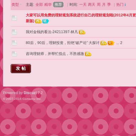
类型
主题:
全部
精华
推荐
|
时间:
一天
两天
周
月
季
|
热门
大家可以用免费的理财规划系统进行自己的理财规划啦(2012年4月更
新版)
我对金钱的看法-24211397-林凡
80后，90后，理财投资，拒绝“破产论” 大探讨
...
2
咨询理财师，并帮忙指点，不胜感激
发帖
Powered by
Discuz!
7.2
© 2007-2016
Comsenz Inc.