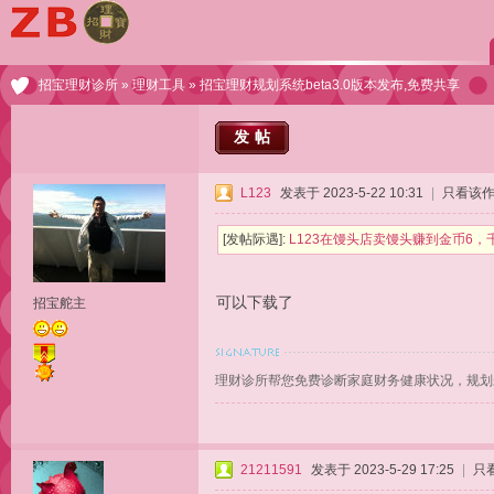
招宝理财诊所
»
理财工具
» 招宝理财规划系统beta3.0版本发布,免费共享
发帖
L123
发表于 2023-5-22 10:31
|
只看该
[发帖际遇]:
L123在馒头店卖馒头赚到金币6，
可以下载了
招宝舵主
理财诊所帮您免费诊断家庭财务健康状况，规划
21211591
发表于 2023-5-29 17:25
|
只