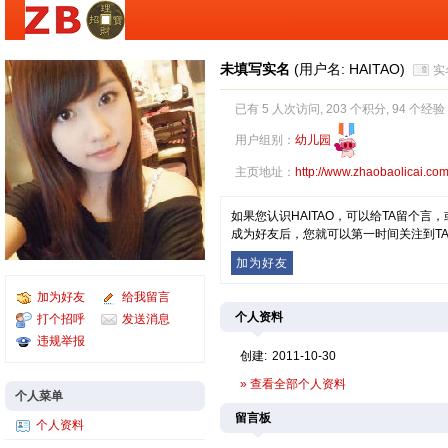
未填写实名
(用户名: HAITAO)
实
已有 5 人次访问, 203 个积分, 94 个经验
用户组别：
幼儿园
主页地址：
http://www.zhaobaolicai.co
如果您认识HAITAO，可以给TA留个
成为好友后，您就可以第一时间关注到T
加为好友
加为好友
给我留言
个人资料
打个招呼
发送消息
违规举报
创建:
2011-10-30
» 查看全部个人资料
个人菜单
留言板
个人资料