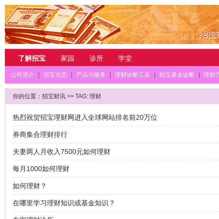
了解招宝
家园
诊所
学堂
公司简介
|
招宝动态
|
产品与服务
|
理财诊断工具
|
招宝基金诊断
|
理财
你的位置：
招宝财讯
>> TAG: 理财
热烈祝贺招宝理财网进入全球网站排名前20万位
券商集合理财排行
夫妻两人月收入7500元如何理财
每月1000如何理财
如何理财？
在哪里学习理财知识或基金知识？