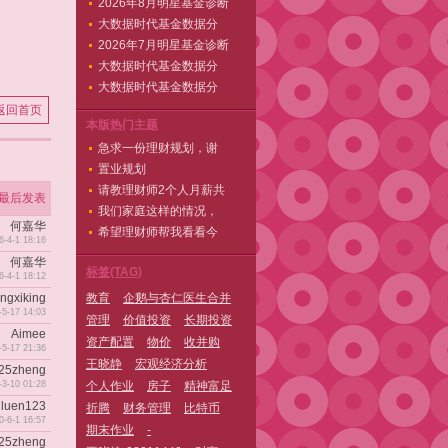
2026年8月明星基金诊断
大数据时代基金数据分
2026年7月明星基金诊断
大数据时代基金数据分
大数据时代基金数据分
返回首页
本版热门主题
急求一份理财规划，谢
置业规划
请教理财师2个人月薪共
最后发表
我们家庭这样的情况，
何嘉华
希望理财师帮我看看今
6-4-1 18:16
何嘉华
标签(TAG)
6-4-1 18:12
ingxiking
教育
企鹅与杏仁医生合并
-5-17 14:03
管理
价值投资
长期投资
Aimee
资产配置
物价
收并购
-5-17 21:36
王晓静
宏观经济分析
n25zheng
个人作业
房子
精神富足
-3-10 01:28
nluen123
折腾
财务管理
比特币
0-6-1 16:57
期末作业
-
n25zheng