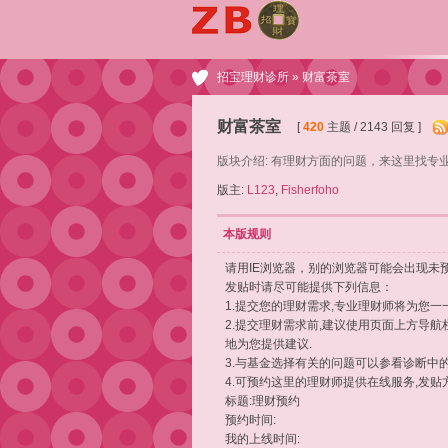
招宝理财诊所
» 财富茶室
财富茶室
[
420
主题 / 2143 回复 ]
版块介绍: 有理财方面的问题，来这里找专
版主:
L123
,
Fisherfoho
本版规则
请用IE浏览器，别的浏览器可能会出现未预
发贴时请尽可能提供下列信息：
1.提交您的理财需求,专业理财师将为您一
2.提交理财需求前,建议使用页面上方导
地为您提供建议.
3.与基金选择有关的问题可以参看诊断中的
4.可预约这里的理财师提供在线服务,发贴
标题:理财预约
预约时间:
我的上线时间: