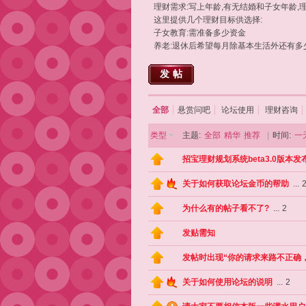
理财需求:写上年龄,有无结婚和子女年龄,
这里提供几个理财目标供选择:
子女教育:需准备多少资金
养老:退休后希望每月除基本生活外还有多
发帖
全部
悬赏问吧
论坛使用
理财咨询
类型
主题:
全部
精华
推荐
|
时间:
一
招宝理财规划系统beta3.0版本发
关于如何获取论坛金币的帮助
...
为什么有的帖子看不了?
...
2
发贴需知
发帖时出现“你的请求来路不正确
关于如何使用论坛的说明
...
2