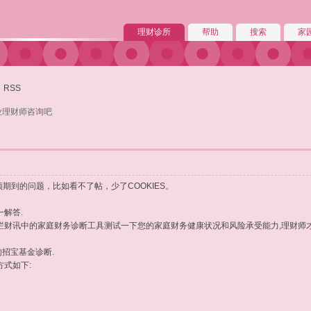
理财诊所
帮助
搜索
家
RSS
业理财师咨询吧
期到的问题，比如看不了帖，少了COOKIES。
一解答.
航栏财讯中的家庭财务诊断工具测试一下您的家庭财务健康状况和风险承受能力,理财师
招宝基金诊断.
方式如下: