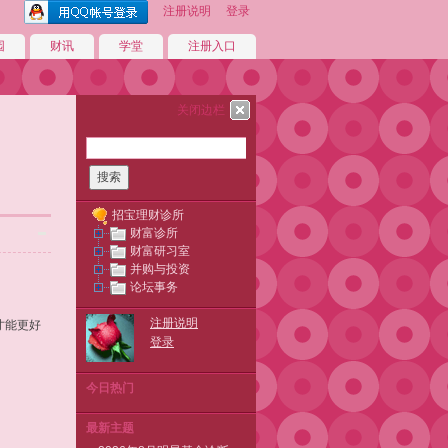
注册说明
登录
园
财讯
学堂
注册入口
关闭边栏
搜索
招宝理财诊所
财富诊所
财富研习室
并购与投资
论坛事务
注册说明
才能更好
登录
今日热门
最新主题