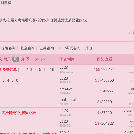
理财目标
少钱花(最好考虑看病要花的钱和保持生活品质要花的钱)
保险咨询
基金咨询
证券咨询
CFP考试咨询
其他
天
两天
周
月
季
|
热门
作者/时间
回复
查看
L123
布,免费共享
...
2
3
4
5
6
..
16
155
/
769431
2013-10-15
202
L123
2
3
4
5
6
55
/
453750
2009-5-28
202
greatwall
q
11
/
148999
2009-4-2
2025
rookielicai
8
/
82289
2010-6-22
2025
L123
vivia
，无法提交”的解决办法
9
/
87510
2012-1-15
2024
L123
xi
18
/
204323
2009-5-28
202
admin
vivia