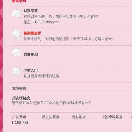
财富诊所
财富茶室
有理财方面的问题，来这里找专业理财师咨询吧
版主:
L123
,
Fisherfoho
签到领金币
每天来签到，测测您的财运吧！天天拜财神，好运自然来！
财富规划
理财入门
从这里开启理财的钥匙
友情链接
招友情链接
请先做好本站链接后在“论坛使用咨询”版块发帖告知
广发基金
易方达基金
南方基金
上投摩根基金
IT168下载