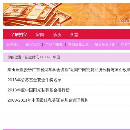
了解招宝
家园
诊所
学堂
公司简介
|
招宝动态
|
产品与服务
|
理财诊断工具
|
招宝基金诊断
|
理财
你的位置：
招宝财讯
>> TAG: 中国
陈玉罡教授给广东省烟草学会讲授“近期中国宏观经济分析与国企改革
2013年公募基金获金牛奖名单
2013年度中国阳光私募基金排行榜
2009-2011年中国最佳私募证券基金管理机构