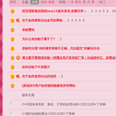
类型
主题:
全部
精华
推荐
|
时间:
一天
两天
周
月
季
|
热门
招宝理财规划系统beta3.0版本发布,免费共享
...
2
3
4
5
6
..
16
关于如何获取论坛金币的帮助
...
2
3
4
5
6
发贴需知
为什么有的帖子看不了?
...
2
发帖时出现“你的请求来路不正确，无法提交”的解决办法
请大家不要相信本版一些灌水用户发布的广告！比如炒外汇、炒黄金
如何在帖子中发图片
关于如何使用论坛的说明
...
2
[原创]IE9用户如何做到能兼容所有网站
版块主题
2+中国未来房价、股价、汇率的走势分析+23211100+丁祥林
1+我对金钱的看法+23211100+丁祥林