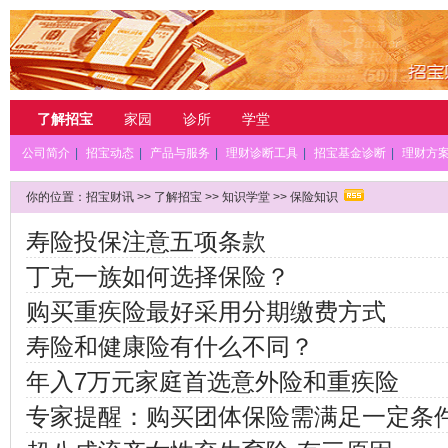
了解招宝
家园
诊所
学堂
公司简介
|
招宝动态
|
产品与服务
|
理财诊断工具
|
招宝基金诊断
|
理财方
你的位置：
招宝财讯
>>
了解招宝
>>
知识学堂
>>
保险知识
寿险投保注意五项条款
丁克一族如何选择保险？
购买重疾险最好采用分期缴费方式
寿险和健康险有什么不同？
年入7万元家庭首选意外险和重疾险
专家提醒：购买团体保险需满足一定条