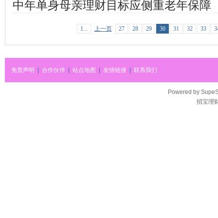
中年单身母亲理财目标应侧重老年保障
1...
上一页
27
28
29
30
31
32
33
3
免责声明
|
合作伙伴
|
站点地图
|
友情链接
|
联系我们
Powered by
SupeS
招宝理财