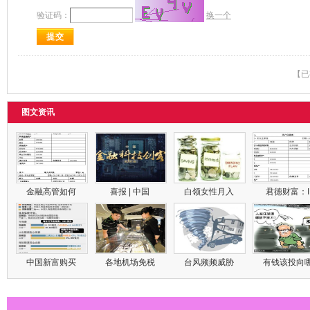
验证码：
换一个
【已
图文资讯
金融高管如何
喜报 | 中国
白领女性月入
君德财富：
中国新富购买
各地机场免税
台风频频威胁
有钱该投向