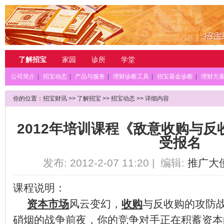
了解招宝
家园
诊所
学堂
公司简介
|
招宝动态
|
产品与服务
|
理财诊断工具
|
招宝基金诊断
|
理财方
你的位置：
招宝财讯
>>
了解招宝
>>
招宝动态
>> 详细内容
2012年培训课程《敌意收购与
受报名
发布: 2012-2-07 11:20 | 编辑:
推广大
课程说明：
资本市场
风云变幻，
收购
与反收购的攻防
硝烟的战争前夜，你的竞争对手正在积蓄资本