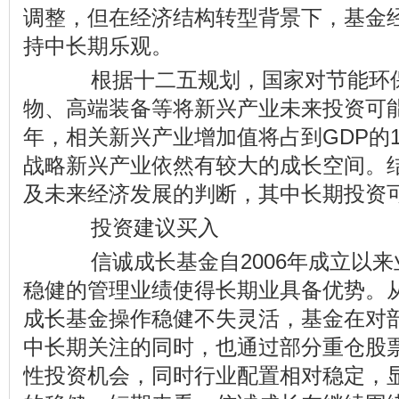
调整，但在经济结构转型背景下，基金
持中长期乐观。
根据十二五规划，国家对节能环保
物、高端装备等将新兴产业未来投资可能
年，相关新兴产业增加值将占到GDP的
战略新兴产业依然有较大的成长空间。
及未来经济发展的判断，其中长期投资
投资建议买入
信诚成长基金自2006年成立以来
稳健的管理业绩使得长期业具备优势。
成长基金操作稳健不失灵活，基金在对
中长期关注的同时，也通过部分重仓股
性投资机会，同时行业配置相对稳定，