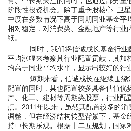
有、中长期关注的同时，也通过部分重
阶段性投资机会。除了重仓股核心+卫星
中度在多数情况下高于同期同业基金平
相对稳定，对消费类、金融地产等行业
续。
同时，我们将信诚成长基金行业配
平均涨幅来考察其行业配置贡献，其加
均高于同业平均水平，显示出较好的行
短期来看，信诚成长在继续围绕消
配置的同时，其也配置较多具备估值优
产、化工、建材等周期类股票，行业配
点。2011年以来，虽然其配置较多的
调整，但在经济结构转型背景下，基金
持中长期乐观。根据十二五规划，国家