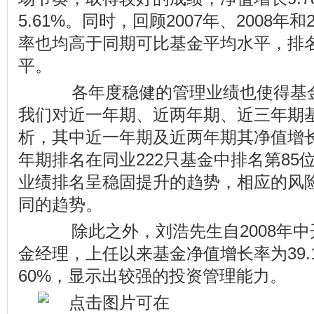
5.61%。同时，回顾2007年、2008年
率也均高于同期可比基金平均水平，排
平。
各年度稳健的管理业绩也使得基金
我们对近一年期、近两年期、近三年期
析，其中近一年期及近两年期其净值增
年期排名在同业222只基金中排名第85
业绩排名呈稳固提升的趋势，相应的风
同的趋势。
除此之外，刘浩先生自2008年中
金经理，上任以来基金净值增长率为39.1
60%，显示出较强的投资管理能力。