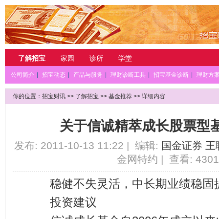
了解招宝
家园
诊所
学堂
公司简介
|
招宝动态
|
产品与服务
|
理财诊断工具
|
招宝基金诊断
|
理财方
你的位置：
招宝财讯
>>
了解招宝
>>
基金推荐
>> 详细内容
关于信诚精萃成长股票型
发布: 2011-10-13 11:22 | 编辑:
国金证券 王
金网特约 | 查看: 430
稳健不失灵活，中长期业绩稳固
投资建议