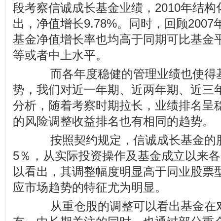
段考察信诚成长基金业绩，2010年结
出，净值增长9.78%。同时，回顾2007年
基金净值增长率也均高于同期可比基金
等或者中上水平。
而各年度稳健的管理业绩也使得基
势，我们对近一年期、近两年期、近三
分析，随着考察时期拉长，业绩排名呈
的风险调整收益排名也有相同的趋势。
按照契约规定，信诚成长基金的股票
5％，从实际投资操作及基金成立以来
以看出，其调整幅度明显高于同业股票
应市场趋势的特征尤为明显。
从重仓股的调整可以看出基金在对