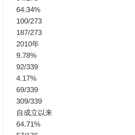
64.34%
100/273
187/273
2010年
9.78%
92/339
4.17%
69/339
309/339
自成立以来
64.71%