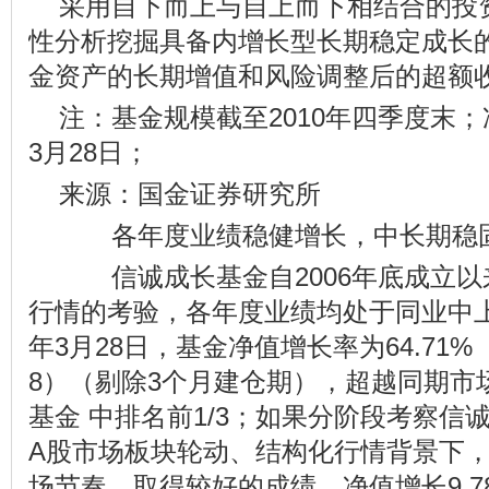
采用自下而上与自上而下相结合的投
性分析挖掘具备内增长型长期稳定成长
金资产的长期增值和风险调整后的超额
注：基金规模截至2010年四季度末；
3月28日；
来源：国金证券研究所
各年度业绩稳健增长，中长期稳
信诚成长基金自2006年底成立以
行情的考验，各年度业绩均处于同业中上
年3月28日，基金净值增长率为64.71%（200
8）（剔除3个月建仓期），超越同期市场
基金 中排名前1/3；如果分阶段考察信诚
A股市场板块轮动、结构化行情背景下
场节奏，取得较好的成绩，净值增长9.