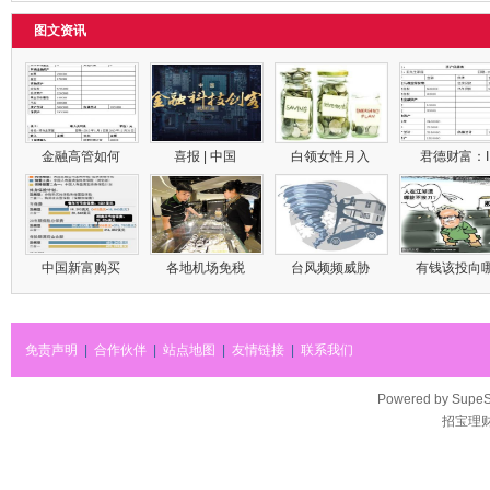
图文资讯
金融高管如何
喜报 | 中国
白领女性月入
君德财富：
中国新富购买
各地机场免税
台风频频威胁
有钱该投向
免责声明
|
合作伙伴
|
站点地图
|
友情链接
|
联系我们
Powered by
SupeS
招宝理财