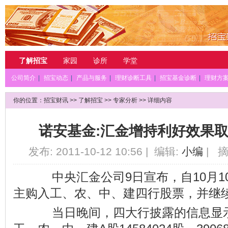
了解招宝
家园
诊所
学堂
公司简介
|
招宝动态
|
产品与服务
|
理财诊断工具
|
招宝基金诊断
|
理财方
你的位置：
招宝财讯
>>
了解招宝
>>
专家分析
>> 详细内容
诺安基金:汇金增持利好效果
发布: 2011-10-12 10:56 | 编辑:
小编
| 摘
中央汇金公司9日宣布，自10月1
主购入工、农、中、建四行股票，并继
当日晚间，四大行披露的信息显示