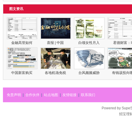
图文资讯
金融高管如何
喜报 | 中国
白领女性月入
君德财富：
中国新富购买
各地机场免税
台风频频威胁
有钱该投向
免责声明
|
合作伙伴
|
站点地图
|
友情链接
|
联系我们
Powered by
SupeS
招宝理财