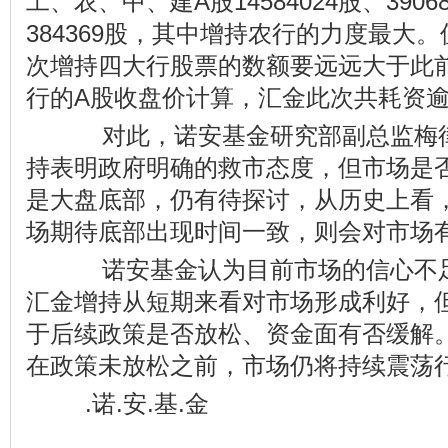
工、农、中、建A股14584024股、39068
384369股，其中增持农行的力度最大
次增持四大行股票的数额要远远大于此前
行的A股收盘价计算，汇金此次共耗资逾1
对此，诺安基金研究部副总监梅律
持表明政府明确的救市态度，但市场是
是大盘底部，仍有待探讨，从历史上看
场期待底部出现时间一致，则会对市场
诺安基金认为目前市场的信心不足
汇金增持从短期来看对市场形成利好，
于后续政策是否放松、资金面有否缓解
在政策未放松之前，市场仍将持续震荡
.诺.安.基.金