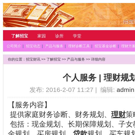
了解招宝
家园
诊所
学堂
公司简介
|
招宝动态
|
产品与服务
|
理财诊断工具
|
招宝基金诊断
|
理财方
你的位置：
招宝财讯
>>
了解招宝
>>
产品与服务
>> 详细内容
个人服务 | 理财规
发布: 2016-2-07 11:27 | 编辑:
admin
【服务内容】
提供家庭财务诊断、财务规划、
理财
策
包括：现金规划、长期保障规划、子女
金规划、买房规划、
贷款
规划、买车规