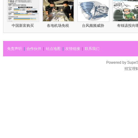
中国新富购买
各地机场免税
台风频频威胁
有钱该投向
免责声明
|
合作伙伴
|
站点地图
|
友情链接
|
联系我们
Powered by
SupeS
招宝理财