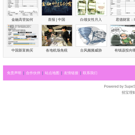
金融高管如何
喜报 | 中国
白领女性月入
君德财富：
中国新富购买
各地机场免税
台风频频威胁
有钱该投向
免责声明
|
合作伙伴
|
站点地图
|
友情链接
|
联系我们
Powered by
SupeS
招宝理财