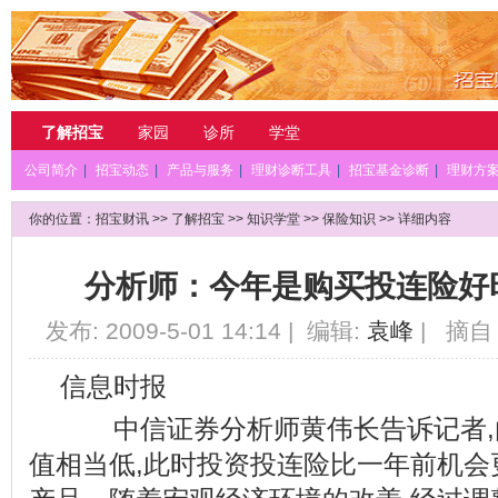
了解招宝
家园
诊所
学堂
公司简介
|
招宝动态
|
产品与服务
|
理财诊断工具
|
招宝基金诊断
|
理财方
你的位置：
招宝财讯
>>
了解招宝
>>
知识学堂
>>
保险知识
>> 详细内容
分析师：今年是购买投连险好
发布: 2009-5-01 14:14 | 编辑:
袁峰
| 摘自 
信息时报
中信证券分析师黄伟长告诉记者,
值相当低,此时投资投连险比一年前机会