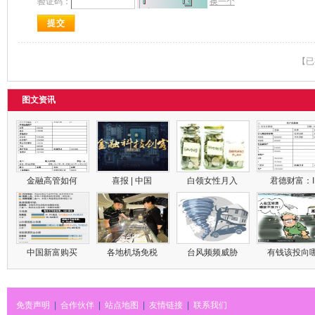
验证码：
换一个
【已
图文资讯
金融高管如何
喜报 | 中国
白领女性月入
君德财富：
中国新富购买
各地机场免税
台风频频威胁
有钱该投向
免责声明
|
合作伙伴
|
站点地图
|
友情链接
|
联系我们