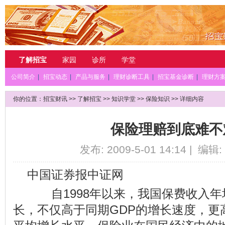
了解招宝
家园
诊所
学堂
公司简介
|
招宝动态
|
产品与服务
|
理财诊断工具
|
招宝基金诊断
|
理财方
你的位置：
招宝财讯
>>
了解招宝
>>
知识学堂
>>
保险知识
>> 详细内容
保险理赔到底难不
发布: 2009-5-01 14:14 | 编辑:
中国证券报中证网
自1998年以来，我国保费收入年
长，不仅高于同期GDP的增长速度，更