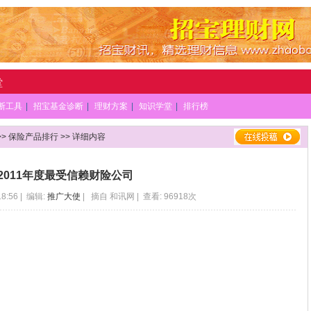
堂
断工具
|
招宝基金诊断
|
理财方案
|
知识学堂
|
排行榜
>>
保险产品排行
>> 详细内容
2011年度最受信赖财险公司
18:56 | 编辑:
推广大使
| 摘自 和讯网 | 查看: 96918次