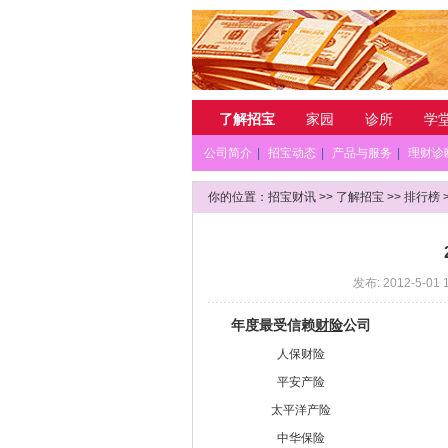
了解招宝
家园
诊所
学
公司简介
|
招宝动态
|
产品与服务
|
理财诊
你的位置：
招宝财讯
>>
了解招宝
>>
排行榜
发布: 2012-5-01 
年度最受信赖
财险
公司
人保财险
平安产险
太平洋产险
中华保险