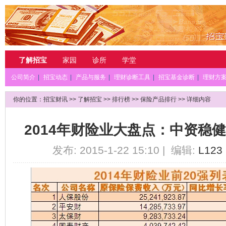
了解招宝
家园
诊所
学堂
公司简介
|
招宝动态
|
产品与服务
|
理财诊断工具
|
招宝基金诊断
|
理财方
你的位置：
招宝财讯
>>
了解招宝
>>
排行榜
>>
保险产品排行
>> 详细内容
2014年财险业大盘点：中资稳
发布: 2015-1-22 15:10 | 编辑:
L123