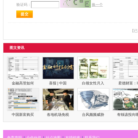
验证码：
换一个
【已
图文资讯
金融高管如何
喜报 | 中国
白领女性月入
君德财富：
中国新富购买
各地机场免税
台风频频威胁
有钱该投向
免责声明
|
合作伙伴
|
站点地图
|
友情链接
|
联系我们